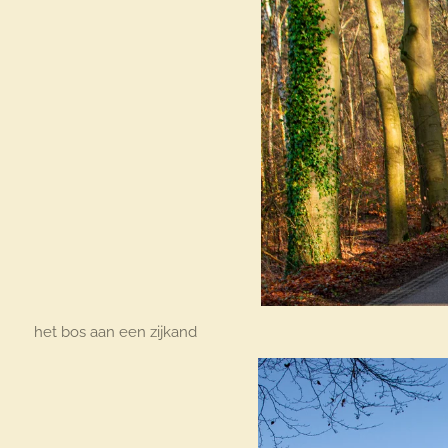
het bos aan een zijkand