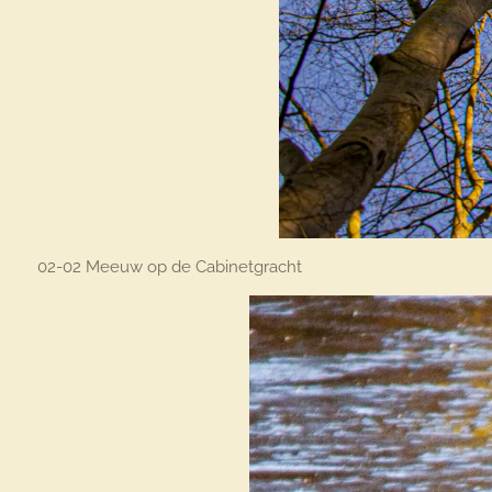
02-02 Meeuw op de Cabinetgracht