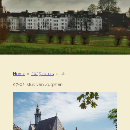
Home
»
2025 foto's
»
juli
07-02, stuk van Zutphen