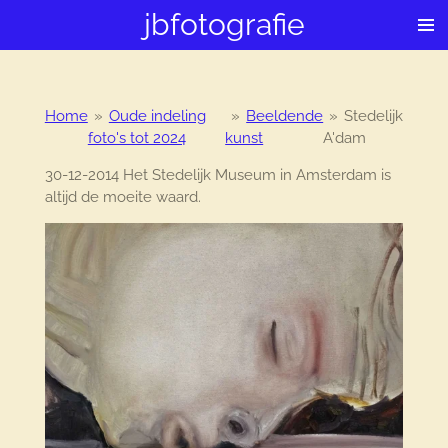
jbfotografie
Ga
direct
naar
de
hoofdinhoud
Home
»
Oude indeling
»
Beeldende
»
Stedelijk
foto's tot 2024
kunst
A'dam
30-12-2014 Het Stedelijk Museum in Amsterdam is
altijd de moeite waard.