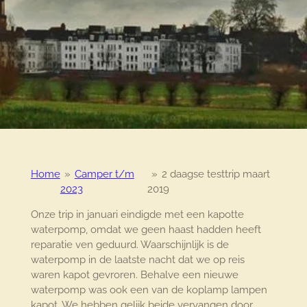
Home
»
Camper t/m
»
2 daagse testtrip maart
2023
2019
Onze trip in januari eindigde met een kapotte
waterpomp, omdat we geen haast hadden heeft
reparatie ven geduurd. Waarschijnlijk is de
waterpomp in de laatste nacht dat we op reis
waren kapot gevroren. Behalve een nieuwe
waterpomp was ook een van de koplamp lampen
kapot. We hebben gelijk beide vervangen door