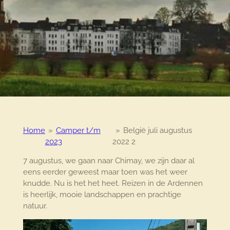
Home
»
Camper t/m
»
België juli augustus
2023
2022 2
7 augustus, we gaan naar Chimay, we zijn daar al
eens eerder geweest maar toen was het weer
knudde. Nu is het het heet. Reizen in de Ardennen
is heerlijk, mooie landschappen en prachtige
natuur.