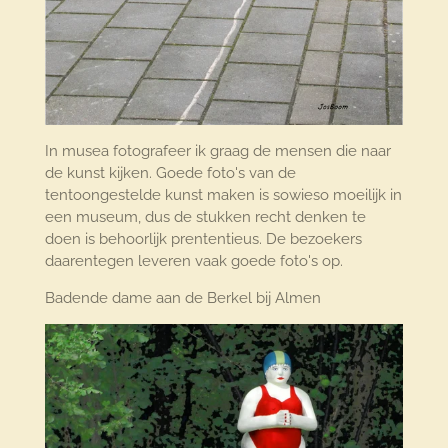
In musea fotografeer ik graag de mensen die naar
de kunst kijken. Goede foto's van de
tentoongestelde kunst maken is sowieso moeilijk in
een museum, dus de stukken recht denken te
doen is behoorlijk prententieus. De bezoekers
daarentegen leveren vaak goede foto's op.
Badende dame aan de Berkel bij Almen