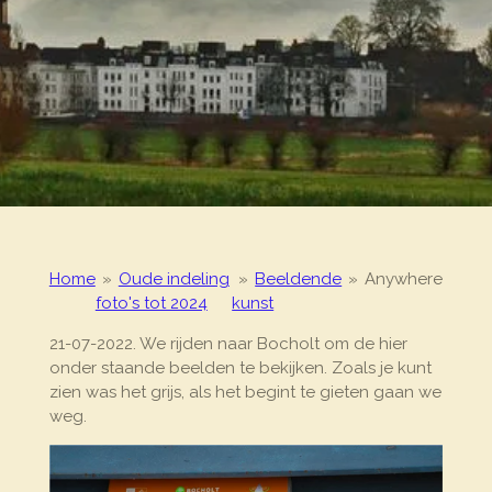
Home
»
Oude indeling
»
Beeldende
»
Anywhere
foto's tot 2024
kunst
21-07-2022. We rijden naar Bocholt om de hier
onder staande beelden te bekijken. Zoals je kunt
zien was het grijs, als het begint te gieten gaan we
weg.