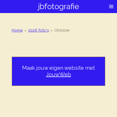
jbfotografie
Ga
direct
naar
de
hoofdinhoud
Home
»
2026 foto's
»
Oktober
Maak jouw eigen website met
JouwWeb