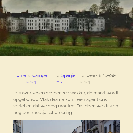
Home
»
Camper
»
Spanje
»
week 8 16-04-
2024
reis
2024
Iets over zeven worden we wakker, de markt wordt
opgebouwd. Vlak daarna komt een agent ons
vertellen dat we weg moeten. Dat doen we dus en
nog een meetje schemering