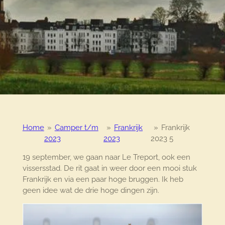
Home
»
Camper t/m
»
Frankrijk
»
Frankrijk
2023
2023
2023 5
19 september, we gaan naar Le Treport, ook een
vissersstad. De rit gaat in weer door een mooi stuk
Frankrijk en via een paar hoge bruggen. Ik heb
geen idee wat de drie hoge dingen zijn.