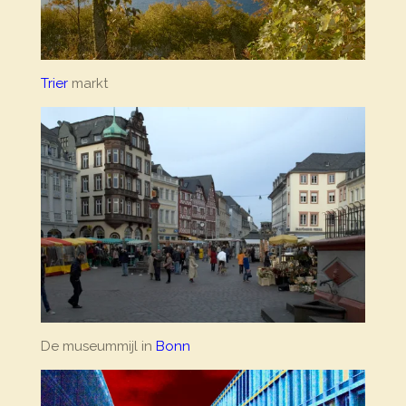
Trier
markt
De museummijl in
Bonn