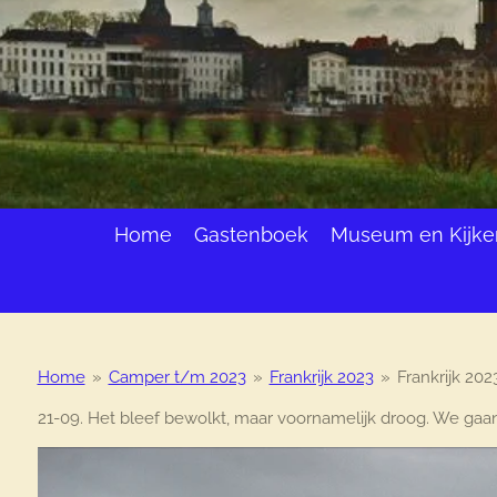
Home
Gastenboek
Museum en Kijke
Home
»
Camper t/m 2023
»
Frankrijk 2023
»
Frankrijk 202
21-09. Het bleef bewolkt, maar voornamelijk droog. We gaan 