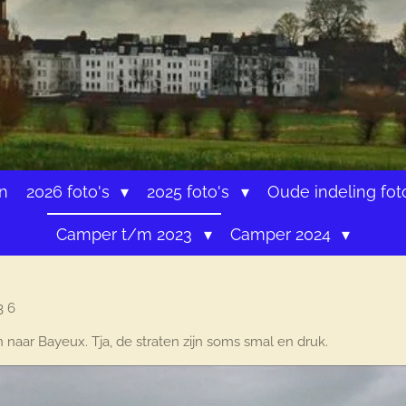
n
2026 foto's
2025 foto's
Oude indeling fot
Camper t/m 2023
Camper 2024
3 6
naar Bayeux. Tja, de straten zijn soms smal en druk.