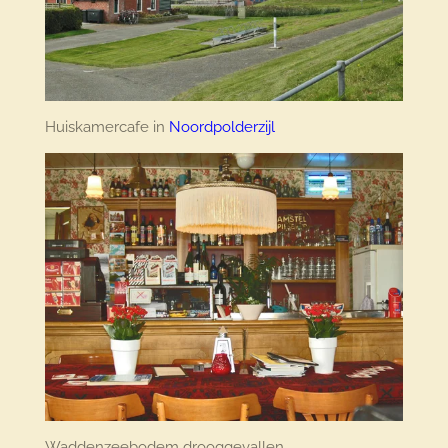
Huiskamercafe in
Noordpolderzijl
Waddenzeebodem drooggevallen