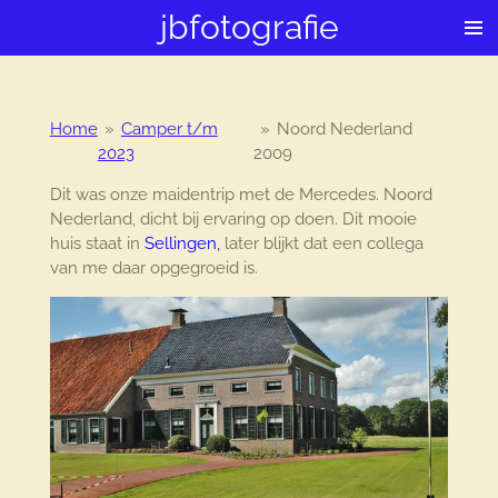
jbfotografie
Ga
direct
naar
de
hoofdinhoud
Home
»
Camper t/m
»
Noord Nederland
2023
2009
Dit was onze maidentrip met de Mercedes. Noord
Nederland, dicht bij ervaring op doen. Dit mooie
huis staat in
Sellingen,
later blijkt dat een collega
van me daar opgegroeid is.