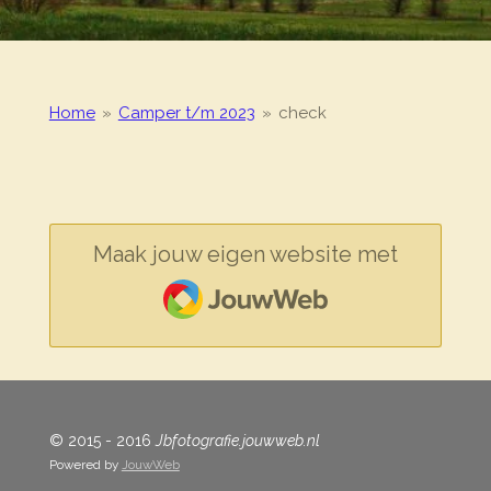
Home
»
Camper t/m 2023
»
check
Maak jouw eigen website met
JouwWeb
© 2015 - 2016
Jbfotografie.jouwweb.nl
Powered by
JouwWeb