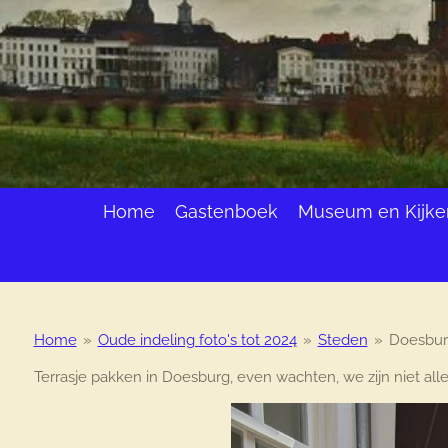
Home
Gastenboek
Museum en Kijke
Home
»
Oude indeling foto's tot 2024
»
Steden
»
Doesbur
Terrasje pakken in Doesburg, even wachten, we zijn niet all