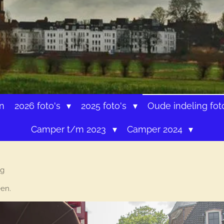
n
2026 foto's
2025 foto's
Oude indeling fot
Camper t/m 2023
Camper 2024
g
een.