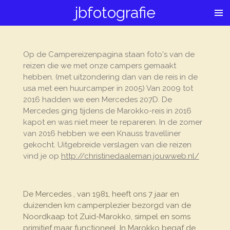
jbfotografie
Ga
direct
naar
de
Op de Campereizenpagina staan foto's van de
hoofdinhoud
reizen die we met onze campers gemaakt
hebben. (met uitzondering dan van de reis in de
usa met een huurcamper in 2005) Van 2009 tot
2016 hadden we een Mercedes 207D. De
Mercedes ging tijdens de Marokko-reis in 2016
kapot en was niet meer te repareren. In de zomer
van 2016 hebben we een Knauss travelliner
gekocht. Uitgebreide verslagen van die reizen
vind je op
http://christinedaaleman.jouwweb.nl/
De Mercedes , van 1981, heeft ons 7 jaar en
duizenden km camperplezier bezorgd van de
Noordkaap tot Zuid-Marokko, simpel en soms
primitief maar functioneel. In Marokko begaf de