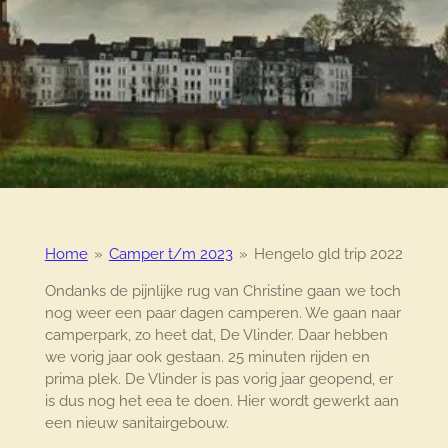
Home
»
Camper t/m 2023
»
Hengelo gld trip 2022
Ondanks de pijnlijke rug van Christine gaan we toch
nog weer een paar dagen camperen. We gaan naar
camperpark, zo heet dat, De Vlinder. Daar hebben
we vorig jaar ook gestaan. 25 minuten rijden en
prima plek. De Vlinder is pas vorig jaar geopend, er
is dus nog het eea te doen. Hier wordt gewerkt aan
een nieuw sanitairgebouw.