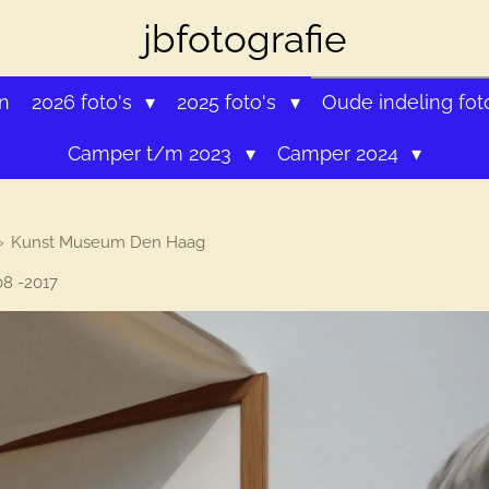
jbfotografie
n
2026 foto's
2025 foto's
Oude indeling fot
Camper t/m 2023
Camper 2024
»
Kunst Museum Den Haag
08 -2017