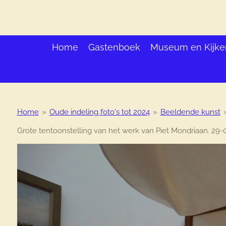
Ga
direct
naar
de
Home
Gastenboek
Museum en Kijke
hoofdinhoud
Home
»
Oude indeling foto's tot 2024
»
Beeldende kunst
Grote tentoonstelling van het werk van Piet Mondriaan. 29-