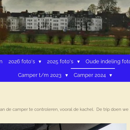
n
2026 foto's
2025 foto's
Oude indeling fot
Camper t/m 2023
Camper 2024
 de camper te controleren, vooral de kachel. De trip doen we in 