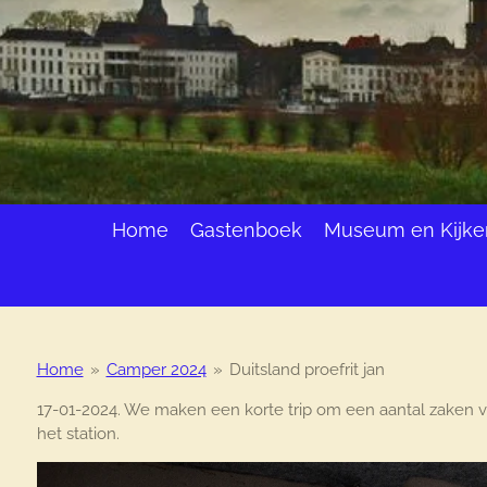
Home
Gastenboek
Museum en Kijke
Home
»
Camper 2024
»
Duitsland proefrit jan
17-01-2024. We maken een korte trip om een aantal zaken van
het station.