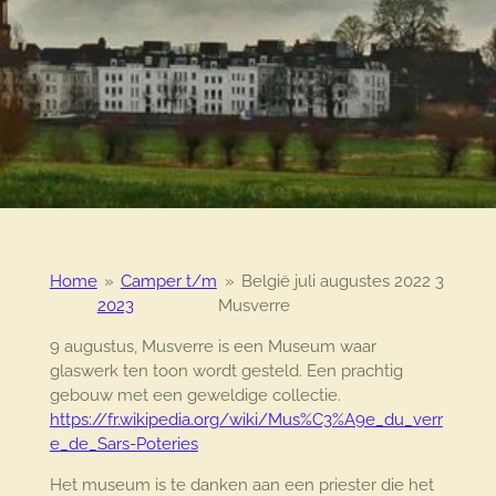
Home
»
Camper t/m
»
België juli augustes 2022 3
2023
Musverre
9 augustus, Musverre is een Museum waar
glaswerk ten toon wordt gesteld. Een prachtig
gebouw met een geweldige collectie.
https://fr.wikipedia.org/wiki/Mus%C3%A9e_du_verr
e_de_Sars-Poteries
Het museum is te danken aan een priester die het